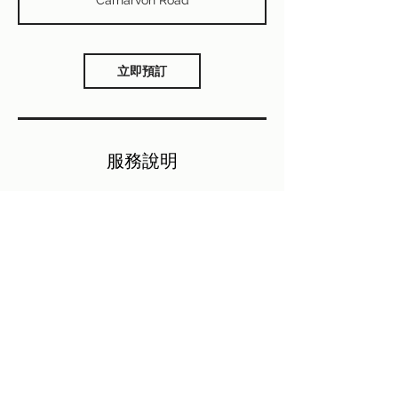
立即預訂
服務說明
聯絡資料
香港尖沙咀加拿分道41-43號
+85297777224
browlab.bibliolam@gmail.com