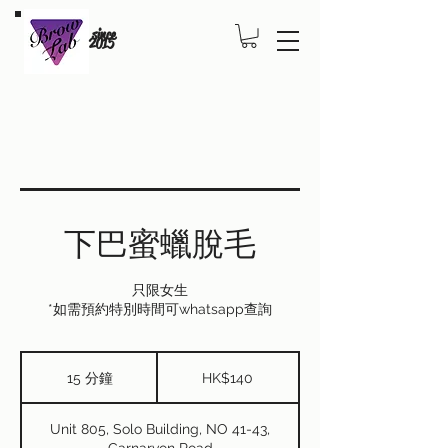
since
2015
下巴蜜蠟脫毛
只限女生
*如需預約特別時間可whatsapp查詢
140
港
15 分鐘
1
HK$140
元
5
分
Unit 805, Solo Building, NO 41-43,
鐘
Carnarvon Road